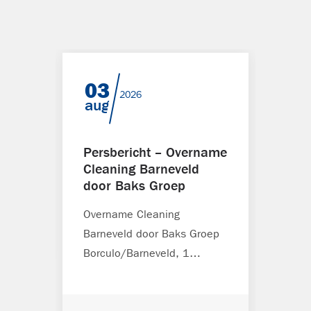
03
04
2026
aug
mei
Persbericht – Overname
Gewi
Cleaning Barneveld
open
door Baks Groep
202
Overname Cleaning
Let o
Barneveld door Baks Groep
2026 
Borculo/Barneveld, 1
ketel
augustus 2026 Per 1
tankc
september 2026 wordt
geslo