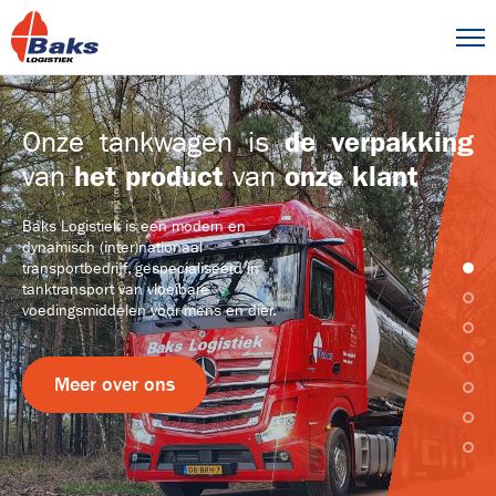
de verpakking
Onze tankwagen is
het product
onze klant
van
van
Baks Logistiek is een modern en
dynamisch (inter)nationaal
transportbedrijf, gespecialiseerd in
tanktransport van vloeibare
voedingsmiddelen voor mens en dier.
Meer over ons