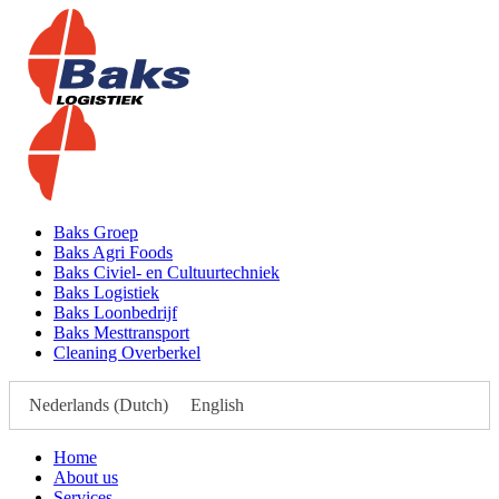
Baks Groep
Baks Agri Foods
Baks Civiel- en Cultuurtechniek
Baks Logistiek
Baks Loonbedrijf
Baks Mesttransport
Cleaning Overberkel
Nederlands
(
Dutch
)
English
Home
About us
Services