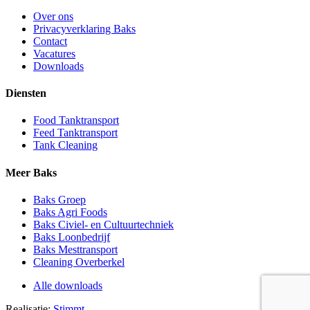
Over ons
Privacyverklaring Baks
Contact
Vacatures
Downloads
Diensten
Food Tanktransport
Feed Tanktransport
Tank Cleaning
Meer Baks
Baks Groep
Baks Agri Foods
Baks Civiel- en Cultuurtechniek
Baks Loonbedrijf
Baks Mesttransport
Cleaning Overberkel
Alle downloads
Realisatie:
Stimmt